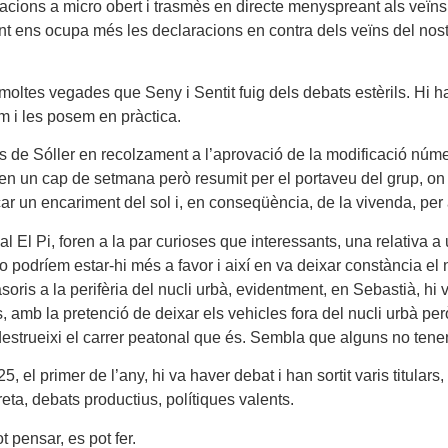
acions a micro obert i trasmès en directe menyspreant als veïns
ens ocupa més les declaracions en contra dels veïns del nostr
t moltes vegades que Seny i Sentit fuig dels debats estèrils. Hi 
m i les posem en pràctica.
de Sóller en recolzament a l’aprovació de la modificació número
 en un cap de setmana però resumit per el portaveu del grup, 
ovocar un encariment del sol i, en conseqüència, de la vivenda, p
l Pi, foren a la par curioses que interessants, una relativa a u
 podríem estar-hi més a favor i així en va deixar constància el no
is a la perifèria del nucli urbà, evidentment, en Sebastià, hi v
 amb la pretenció de deixar els vehicles fora del nucli urbà per
strueixi el carrer peatonal que és. Sembla que alguns no tenen 
 25, el primer de l’any, hi va haver debat i han sortit varis titula
ta, debats productius, polítiques valents.
t pensar, es pot fer.