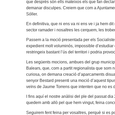
que després són ells mateixos els que fan declar
demanar disculpes. Creiem que com a Ajuntament 
Sóller.
En definitiva, que ni ens va ni ens ve i ja hem di
sector ramader i nosaltres les cerquem, les trobe
Passem a la moció presentada per els Socialistes 
expedient molt voluminós, impossible d’estudiar
restringeix bastant l’ús del territori i podria pr
Les següents mocions, ambues del grup municipal E
Balears, que, com a partit regionalista que som no
curiosa, on demana creació d’aparcaments disuasor
senyor Bestard presenti una moció d’aquest tipus,
veïns de Jaume Torrens que intenten que no es de
I fins aquí el nostre anàlisi del ple del passat dia
quedem amb allò pel que hem vingut, feina concre
Seguirem fent feina per vosaltres, perquè si es po