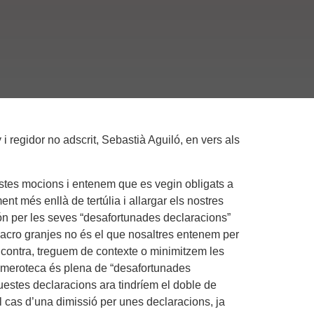
i regidor no adscrit, Sebastià Aguiló, en vers als
stes mocions i entenem que es vegin obligats a
nt més enllà de tertúlia i allargar els nostres
ón per les seves “desafortunades declaracions”
acro granjes no és el que nosaltres entenem per
n contra, treguem de contexte o minimitzem les
hemeroteca és plena de “desafortunades
questes declaracions ara tindríem el doble de
 cas d’una dimissió per unes declaracions, ja