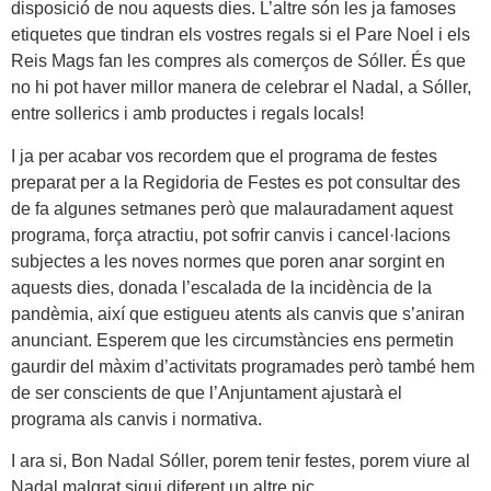
disposició de nou aquests dies. L’altre són les ja famoses
etiquetes que tindran els vostres regals si el Pare Noel i els
Reis Mags fan les compres als comerços de Sóller. És que
no hi pot haver millor manera de celebrar el Nadal, a Sóller,
entre sollerics i amb productes i regals locals!
I ja per acabar vos recordem que el programa de festes
preparat per a la Regidoria de Festes es pot consultar des
de fa algunes setmanes però que malauradament aquest
programa, força atractiu, pot sofrir canvis i cancel·lacions
subjectes a les noves normes que poren anar sorgint en
aquests dies, donada l’escalada de la incidència de la
pandèmia, així que estigueu atents als canvis que s’aniran
anunciant. Esperem que les circumstàncies ens permetin
gaurdir del màxim d’activitats programades però també hem
de ser conscients de que l’Anjuntament ajustarà el
programa als canvis i normativa.
I ara si, Bon Nadal Sóller, porem tenir festes, porem viure al
Nadal malgrat sigui diferent un altre pic.