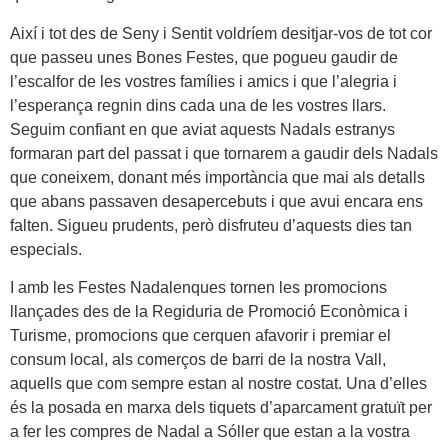
Així i tot des de Seny i Sentit voldríem desitjar-vos de tot cor
que passeu unes Bones Festes, que pogueu gaudir de
l’escalfor de les vostres famílies i amics i que l’alegria i
l’esperança regnin dins cada una de les vostres llars.
Seguim confiant en que aviat aquests Nadals estranys
formaran part del passat i que tornarem a gaudir dels Nadals
que coneixem, donant més importància que mai als detalls
que abans passaven desapercebuts i que avui encara ens
falten. Sigueu prudents, però disfruteu d’aquests dies tan
especials.
I amb les Festes Nadalenques tornen les promocions
llançades des de la Regiduria de Promoció Econòmica i
Turisme, promocions que cerquen afavorir i premiar el
consum local, als comerços de barri de la nostra Vall,
aquells que com sempre estan al nostre costat. Una d’elles
és la posada en marxa dels tiquets d’aparcament gratuït per
a fer les compres de Nadal a Sóller que estan a la vostra