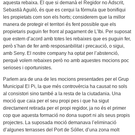
aquesta rebaixa. El que si demanà el Regidor no Adscrit,
Sebastià Aguiló, és que es cerqui la fórmula que bonifiqui
les propietats com son els horts; considerem que la millor
manera de protegir el territori és fent possible que els
propietaris puguin fer front al pagament de L’Ibi. Per suposat
que estem d’acord amb totes les rebaixes que es puguin fer,
però s’han de fer amb resposanbilitat i precaució, o sigui,
amb Seny. El nostre company ha optat per l’abstenció,
perquè volem rebaixes però no amb aquestes mocions poc
serioses i oportunistes.
Parlem ara de una de les mocions presentades per el Grup
Municipal El Pi, la que més controvèrcia ha causat no sols
al consistori sino també a la resta de la ciutadania. Una
moció que caia per el seu propi pes i que ha sigut
directament retirada per el propi regidor, ja no és el primer
cop que aquesta formació no dona suport ni als seus propis
projectes. La suposada moció demanava l’eliminació
d’algunes terrasses del Port de Sóller, d’una zona molt