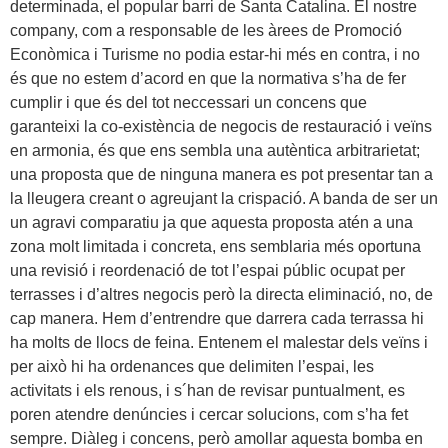
determinada, el popular barri de Santa Catalina. El nostre
company, com a responsable de les àrees de Promoció
Econòmica i Turisme no podia estar-hi més en contra, i no
és que no estem d’acord en que la normativa s’ha de fer
cumplir i que és del tot neccessari un concens que
garanteixi la co-existència de negocis de restauració i veïns
en armonia, és que ens sembla una autèntica arbitrarietat;
una proposta que de ninguna manera es pot presentar tan a
la lleugera creant o agreujant la crispació. A banda de ser un
un agravi comparatiu ja que aquesta proposta atén a una
zona molt limitada i concreta, ens semblaria més oportuna
una revisió i reordenació de tot l’espai públic ocupat per
terrasses i d’altres negocis però la directa eliminació, no, de
cap manera. Hem d’entrendre que darrera cada terrassa hi
ha molts de llocs de feina. Entenem el malestar dels veïns i
per això hi ha ordenances que delimiten l’espai, les
activitats i els renous, i s´han de revisar puntualment, es
poren atendre denúncies i cercar solucions, com s’ha fet
sempre. Diàleg i concens, però amollar aquesta bomba en