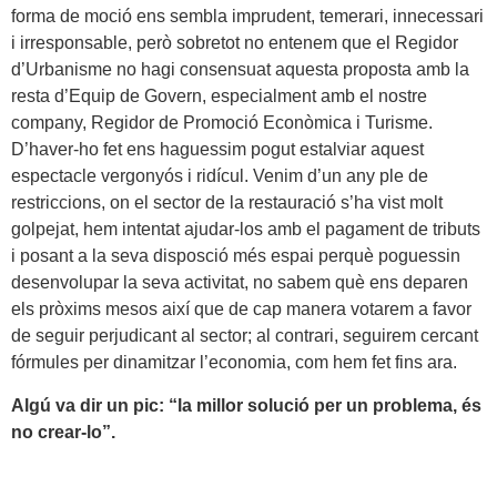
forma de moció ens sembla imprudent, temerari, innecessari
i irresponsable, però sobretot no entenem que el Regidor
d’Urbanisme no hagi consensuat aquesta proposta amb la
resta d’Equip de Govern, especialment amb el nostre
company, Regidor de Promoció Econòmica i Turisme.
D’haver-ho fet ens haguessim pogut estalviar aquest
espectacle vergonyós i ridícul. Venim d’un any ple de
restriccions, on el sector de la restauració s’ha vist molt
golpejat, hem intentat ajudar-los amb el pagament de tributs
i posant a la seva disposció més espai perquè poguessin
desenvolupar la seva activitat, no sabem què ens deparen
els pròxims mesos així que de cap manera votarem a favor
de seguir perjudicant al sector; al contrari, seguirem cercant
fórmules per dinamitzar l’economia, com hem fet fins ara.
Algú va dir un pic: “la millor solució per un problema, és
no crear-lo”.