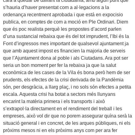
cara a quedar bé davant la ciutadania, amb algún punt que
s’hauria d’haver presentat com a al·legacions a la
ordenança recentment aprobada i que está en expocisio
publica, en comptes de com a moció en Ple Ordinari. Diem
que és poc realista perquè les propostes d’acord parlen
d’una sustancial rebaixa que és del tot imprudent, l’Ibi és la
Font d’ingressos mes important de qualsevol ajuntament ja
que amb aquest impost es financien la majoria de serveis
que l’Ajuntament dona al poble i als Ciutadans. Ara pot ser
seria un bon moment per fer la rebaixa ja que la salut
econòmica de les cases de la Vila és bona però hem de ser
prudents, els efectes de la crisi derivada de la Pandèmia
són, per desgràcia, a llarg plaç, i no sols són efectes a petita
escala. Aquesta crisi ha botat a sectors més llunyans
encarint la matèria primera i els transports i això
s’extrapol·la directament en el rendiment del treball i les
empreses, això vol dir que no porem assegurar quína serà la
situació general i en concret, de les arques públiques, ni els
pròxims mesos ni en els pròxims anys com per ara fer