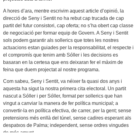
A hores d’ara, mentre escrivim aquest article d’opinió, la
direcció de Seny i Sentit no ha rebut cap trucada de cap
partit del futur consistori, cap oferta; no s’ha obert cap classe
de negociació per formar equip de Govern. A Seny i Sentit
sols podem garantir als sollerics que totes les nostres
actuacions estan guiades per la responsabilitat, el respecte i
el compromís que tenim amb Sóller i les decisions es
basaran en la certesa que ens deixaran fer el màxim de
feina que duem projectat al nostre programa.
Com sabeu, Seny i Sentit, va néixer fa quasi dos anys i
aquesta ha sigut la nostra primera cita electoral. Un partit
nascut a Sóller i per Sóller, format per sollerics que han
vingut a canviar la manera de fer política municipal; a
convertir-la en política efectiva, de carrer, per la gent; sense
pretensions més enllà del túnel, sense cadires esperant als
despatxos de Palma; independent, sense ordres vingudes
de més amunt.