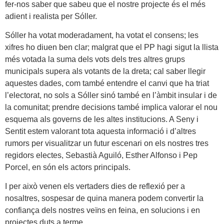
fer-nos saber que sabeu que el nostre projecte és el més
adient i realista per Sóller.
Sóller ha votat moderadament, ha votat el consens; les
xifres ho diuen ben clar; malgrat que el PP hagi sigut la llista
més votada la suma dels vots dels tres altres grups
municipals supera als votants de la dreta; cal saber llegir
aquestes dades, com també entendre el canvi que ha triat
l’electorat, no sols a Sóller sinó també en l’àmbit insular i de
la comunitat; prendre decisions també implica valorar el nou
esquema als governs de les altes institucions. A Seny i
Sentit estem valorant tota aquesta informació i d’altres
rumors per visualitzar un futur escenari on els nostres tres
regidors electes, Sebastià Aguiló, Esther Alfonso i Pep
Porcel, en són els actors principals.
I per això venen els vertaders dies de reflexió per a
nosaltres, sospesar de quina manera podem convertir la
confiança dels nostres veïns en feina, en solucions i en
projectes duts a terme.